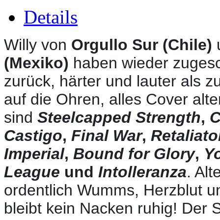
Details
Willy von
Orgullo Sur (Chile)
(Mexiko)
haben wieder zugesc
zurück, härter und lauter als zu
auf die Ohren, alles Cover alte
sind
Steelcapped Strength
,
C
Castigo
,
Final War
,
Retaliato
Imperial
,
Bound for Glory
,
Y
League
und
Intolleranza
. Al
ordentlich Wumms, Herzblut u
bleibt kein Nacken ruhig! Der 