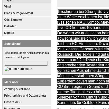
Q-Z
Vinyl
Erschienen bei Strong Survive
Black & Pagan Metal
einer Weile erschienen ist, hi
Cds Sampler
russischen RAC Kombo. Manch
Balladen
Live CD kennen. Es handelt s
Da wären wir auch schon beim 
Demos
abwechslungsreich. Ich würd
leichten HC Einflüssen. Dazu
Schnellkauf
Musik passt. Geboten wird ein
Bitte geben Sie die Artikelnummer aus
Russisch. Die Texte sind gut
unserem Katalog ein.
covert man "Der Deutsche Stu
entsprechenden Textänderun
polnischen Ausnahme Band "H
kürzlich verstorbenen Sänger 
Außerdem covert man noch ein 
Mehr über...
CD ihren eigenen Sound und 
Zahlung & Versand
eigene Titel gibt es zu hören. 
Privatsphäre und Datenschutz
Spielzeit von 44 Minuten und e
Unsere AGB
Kann man, für Ostblock Fans n
Impressum