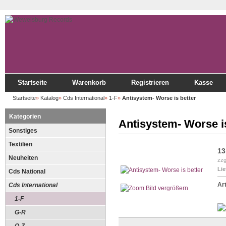
Startseite
Warenkorb
Registrieren
Kasse
Startseite
»
Katalog
»
Cds International
»
1-F
»
Antisystem- Worse is better
Kategorien
Antisystem- Worse is
Sonstiges
Textilien
13
Neuheiten
zzg
Lie
Cds National
Art
Cds International
Bild vergrößern
1-F
G-R