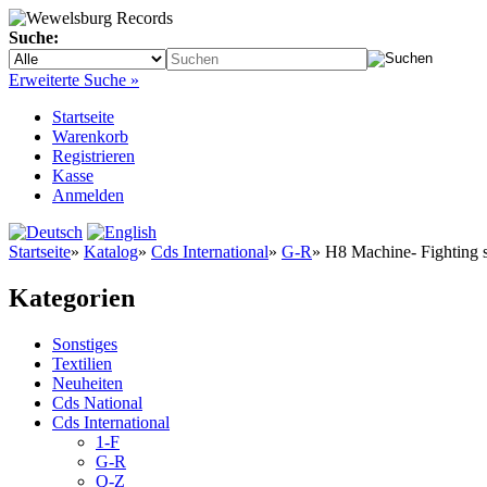
Suche:
Erweiterte Suche »
Startseite
Warenkorb
Registrieren
Kasse
Anmelden
Startseite
»
Katalog
»
Cds International
»
G-R
»
H8 Machine- Fighting s
Kategorien
Sonstiges
Textilien
Neuheiten
Cds National
Cds International
1-F
G-R
Q-Z